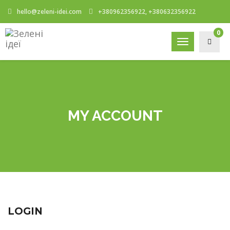
hello@zeleni-idei.com
+380962356922, +380632356922
0
Toggle
navigation
MY ACCOUNT
LOGIN