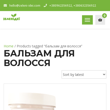
hello@zeleni-idei.com
+380962356922, +380632356922
0
Toggle
navigation
Home
/ Products tagged “бальзам для волосся”
БАЛЬЗАМ ДЛЯ
ВОЛОССЯ