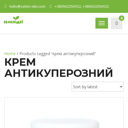
hello@zeleni-idei.com
+380962356922, +380632356922
0
Toggle
navigation
Home
/ Products tagged “крем антикуперозний”
КРЕМ
АНТИКУПЕРОЗНИЙ