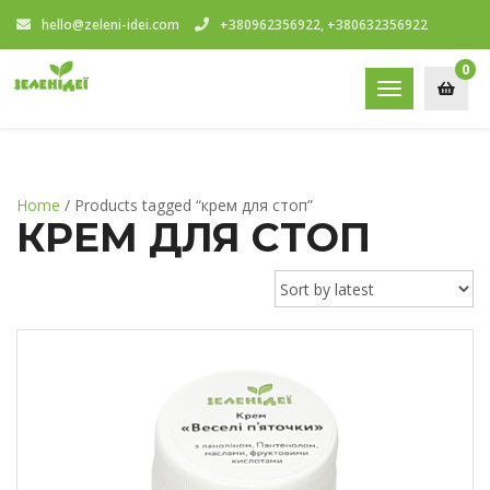
hello@zeleni-idei.com
+380962356922, +380632356922
0
Toggle
navigation
Home
/ Products tagged “крем для стоп”
КРЕМ ДЛЯ СТОП