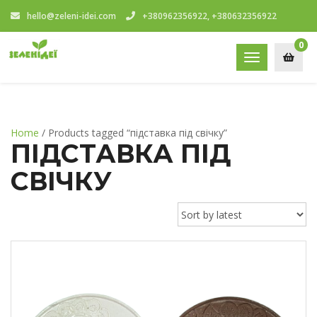
hello@zeleni-idei.com
+380962356922, +380632356922
0
Toggle
navigation
Home
/ Products tagged “підставка під свічку”
ПІДСТАВКА ПІД
СВІЧКУ