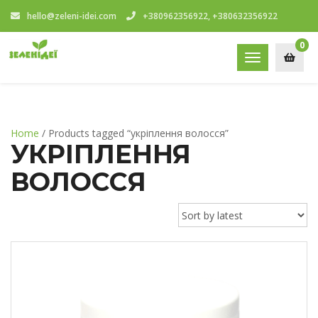
hello@zeleni-idei.com
+380962356922, +380632356922
0
Toggle
navigation
Home
/ Products tagged “укріплення волосся”
УКРІПЛЕННЯ
ВОЛОССЯ