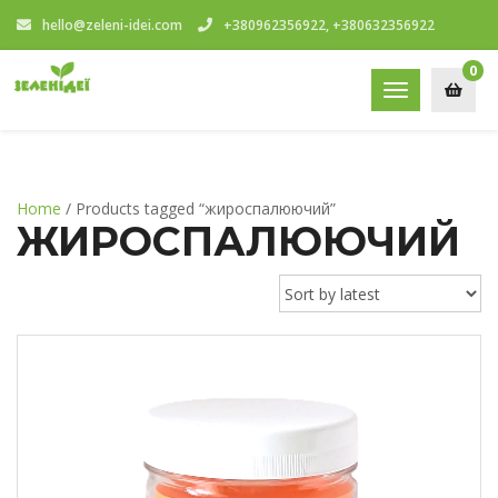
hello@zeleni-idei.com
+380962356922, +380632356922
0
Toggle
navigation
Home
/ Products tagged “жироспалюючий”
ЖИРОСПАЛЮЮЧИЙ