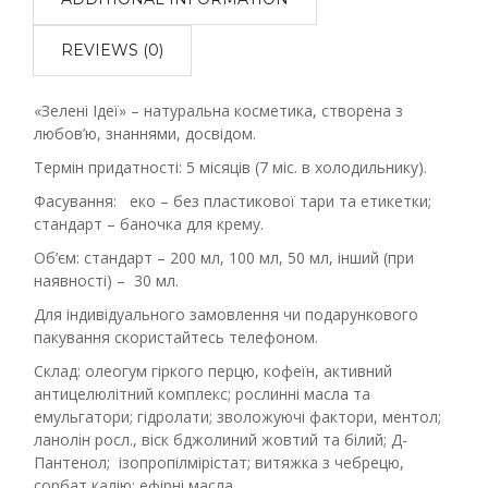
REVIEWS (0)
«Зелені Ідеї» – натуральна косметика, створена з
любов’ю, знаннями, досвідом.
Термін придатності: 5 місяців (7 міс. в холодильнику).
Фасування: еко – без пластикової тари та етикетки;
стандарт – баночка для крему.
Об’єм: стандарт – 200 мл, 100 мл, 50 мл, інший (при
наявності) – 30 мл.
Для індивідуального замовлення чи подарункового
пакування скористайтесь телефоном.
Склад: олеогум гіркого перцю, кофеїн, активний
антицелюлітний комплекс; рослинні масла та
емульгатори; гідролати; зволожуючі фактори, ментол;
ланолін росл., віск бджолиний жовтий та білий; Д-
Пантенол; ізопропілмірістат; витяжка з чебрецю,
сорбат калію; ефірні масла.