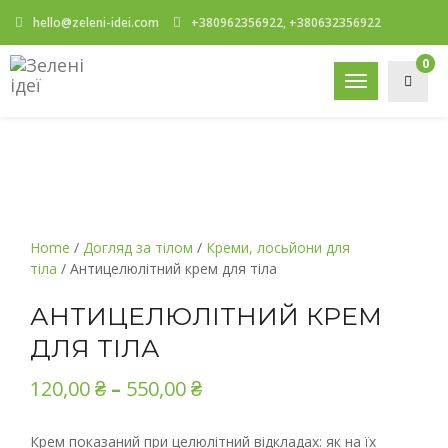
hello@zeleni-idei.com
+380962356922, +380632356922
0
Toggle
navigation
Home
/
Догляд за тілом
/
Креми, лосьйони для
тіла
/ Антицелюлітний крем для тіла
АНТИЦЕЛЮЛІТНИЙ КРЕМ
ДЛЯ ТІЛА
120,00
₴
–
550,00
₴
Крем показаний при целюлітний відкладах: як на їх