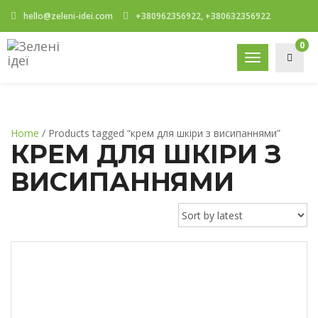
hello@zeleni-idei.com
+380962356922, +380632356922
0
Toggle
navigation
Home
/ Products tagged “крем для шкіри з висипаннями”
КРЕМ ДЛЯ ШКІРИ З
ВИСИПАННЯМИ