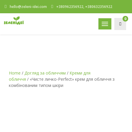
hello@zeleni-idei.com
+380962356922, +380632356922
0
Toggle
navigation
Home
/
Догляд за обличчям
/
Креми для
обличчя
/ «Чисте личко-Perfect» крем для обличчя з
комбінованим типом шкіри