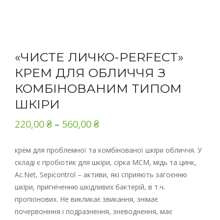
«ЧИСТЕ ЛИЧКО-PERFECT»
КРЕМ ДЛЯ ОБЛИЧЧЯ З
КОМБІНОВАНИМ ТИПОМ
ШКІРИ
220,00
₴
–
560,00
₴
крем для проблемної та комбінованої шкіри обличчя. У
складі є пробіотик для шкіри, сірка МСМ, мідь та цинк,
Ac.Net, Sepicontrol – активи, які сприяють загоєнню
шкіри, пригніченню шкідливих бактерій, в т.ч.
пропіонових. Не викликає звикання, знімає
почервоніння і подразнення, зневоднення, має