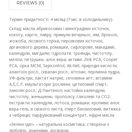
REVIEWS (0)
Термін придатності: 4 місяці (7 міс. в холодильнику).
Склад: масла абрикосових і виноградних кісточок,
кокосу, каріте, лавру, примули вечірньої, нім, броколі,
жожоба, лісового горіха, персикових кісточок,
арганового дерева, ромашки, сафлорове, макадамії,
календули, мигдалю; гідролати: троянди, чистотілу,
меліси, петрушки, алоє вера; активи: Zink PCA, Cooper
PCA, сірка МСМ, Sepicontrol, Ak.Net; природні кислоти;
алантоїн росл., сквалан росл., хітозан, перлинна пудра,
УФ-фільтри, лактат натрію, сечовина апт.; вітаміни
А,Е,С,F; емульгатори: рослинні, цетиловий спирт,
ланолін росл.; Д-Пантенол; настойки календули,
чистотілу, женьшеню, прополісу; гліколеві та СО2-
екстракти: календули, лотоса, ромашки, кропиви; алоє
вера-гель зі свіжого листа; спирт бензиловий, витяжка
з чебрецю; парфумований концентрат, ефірні масла
«Зелені Ідеї» – натуральна косметика, створена з
любов’ю, знаннями, досвідом.