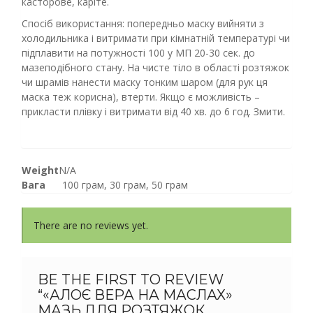
касторове, каріте.
Спосіб використання: попередньо маску вийняти з
холодильника і витримати при кімнатній температурі чи
підплавити на потужності 100 у МП 20-30 сек. до
мазеподібного стану. На чисте тіло в області розтяжок
чи шрамів нанести маску тонким шаром (для рук ця
маска теж корисна), втерти. Якщо є можливість –
прикласти плівку і витримати від 40 хв. до 6 год. Змити.
Weight
N/A
Вага
100 грам, 30 грам, 50 грам
There are no reviews yet.
BE THE FIRST TO REVIEW
“«АЛОЄ ВЕРА НА МАСЛАХ»
МАЗЬ ДЛЯ РОЗТЯЖОК,