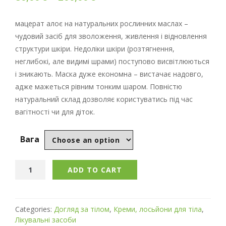
мацерат алоє на натуральних рослинних маслах –
чудовий засіб для зволоження, живлення і відновлення
структури шкіри. Недоліки шкіри (розтягнення,
неглибокі, але видимі шрами) поступово висвітлюються
і зникають. Маска дуже економна – вистачає надовго,
адже мажеться рівним тонким шаром. Повністю
натуральний склад дозволяє користуватись під час
вагітності чи для діток.
Вага
ADD TO CART
Categories:
Догляд за тілом
,
Креми, лосьйони для тіла
,
Лікувальні засоби