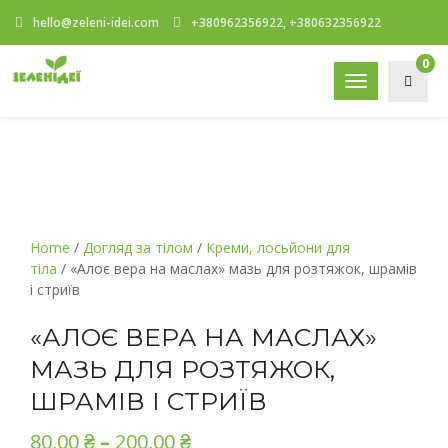
hello@zeleni-idei.com
+380962356922, +380632356922
0
Toggle
navigation
Home
/
Догляд за тілом
/
Креми, лосьйони для
тіла
/ «Алоє вера на маслах» мазь для розтяжок, шрамів
і стриїв
«АЛОЄ ВЕРА НА МАСЛАХ»
МАЗЬ ДЛЯ РОЗТЯЖОК,
ШРАМІВ І СТРИЇВ
80,00
₴
–
200,00
₴