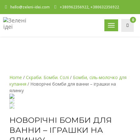
hello@zeleni-idei.com
+380962356922, +380632356922
0
Toggle
navigation
Home
/
Скраби. Бомби. Солі
/
Бомби, сіль-молочко для
купання
/ Новорічні бомби для ванни – іграшки на
ялинку
НОВОРІЧНІ БОМБИ ДЛЯ
ВАННИ – ІГРАШКИ НА