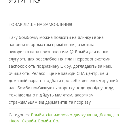
ЯЛИНКУ
ТОВАР ЛИШЕ НА ЗАМОВЛЕННЯ!
Таку бомбочку можна повісити на ялинку і вона
наповнить ароматом приміщення, а можна
використати за призначенням 😉 Бомби для ванни
слугують для розслаблення тіла і нервової системи,
заспокоюють подразнену шкіру, доглядають за нею,
очищають. Релакс – це не завжди СПА-центр, це й
домашній варіант подбати про себе: дешево, у зручний
час. Бомби пом’якшують жорстку водопровідну воду,
тож ідеально підійдуть малятам, алергікам,
страждальцям від дерматитів та псоріазу.
Categories:
Бомби, сіль-молочко для купання
,
Догляд за
тілом
,
Скраби. Бомби. Солі