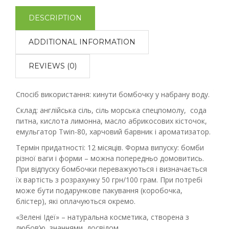
DESCRIPTION
ADDITIONAL INFORMATION
REVIEWS (0)
Спосіб використання: кинути бомбочку у набрану воду.
Склад: англійська сіль, сіль морська спецпомолу, сода
питна, кислота лимонна, масло абрикосових кісточок,
емульгатор Twin-80, харчовий барвник і ароматизатор.
Термін придатності: 12 місяців. Форма випуску: бомби
різної ваги і форми – можна попередньо домовитись.
При відпуску бомбочки переважуються і визначається
їх вартість з розрахунку 50 грн/100 грам. При потребі
може бути подарункове пакування (коробочка,
блістер), які оплачуються окремо.
«Зелені Ідеї» – натуральна косметика, створена з
любов’ю, знаннями, досвідом.