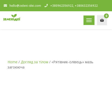
hello@zeleni-idei.com
+380962356922, +380632356922
0
Toggle
navigation
Home
/
Догляд за тілом
/ «Рятівник-олівець» мазь
загоююча