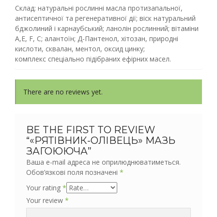
Склад: натуральні рослинні масла протизапальної,
антисептичної та регенеративної дії; віск натуральний
бджолиний і карнаубський; ланолін рослинний; вітаміни
А,Е, F, C; алантоїн; Д-Пантенол, хітозан, природні
кислоти, сквалан, ментол, оксид цинку;
комплекс спеціально підібраних ефірних масел.
There are no reviews yet.
BE THE FIRST TO REVIEW
“«РЯТІВНИК-ОЛІВЕЦЬ» МАЗЬ
ЗАГОЮЮЧА”
Ваша e-mail адреса не оприлюднюватиметься.
Обов’язкові поля позначені
*
Your rating
*
Your review
*