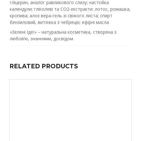
гліцерин, аналог равликового слизу; настойка
календули; гліколеві та СО2-екстракти: лотос, ромашка,
кропива; алоє вера-гель зі свіжого листа; спирт
бензиловий, витяжка з чебрецю; ефірні масла
«Зелені Ідеї» – натуральна косметика, створена з
любов’ю, знаннями, досвідом.
RELATED PRODUCTS