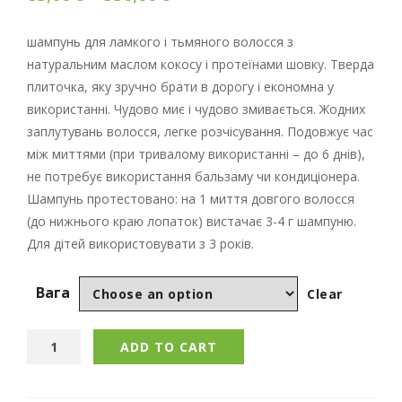
шампунь для ламкого і тьмяного волосся з
натуральним маслом кокосу і протеїнами шовку. Тверда
плиточка, яку зручно брати в дорогу і економна у
використанні. Чудово миє і чудово змивається. Жодних
заплутувань волосся, легке розчісування. Подовжує час
між миттями (при тривалому використанні – до 6 днів),
не потребує використання бальзаму чи кондиціонера.
Шампунь протестовано: на 1 миття довгого волосся
(до нижнього краю лопаток) вистачає 3-4 г шампуню.
Для дітей використовувати з 3 років.
Вага
Clear
ADD TO CART