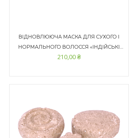
ВІДНОВЛЮЮЧА МАСКА ДЛЯ СУХОГО І
НОРМАЛЬНОГО ВОЛОССЯ «ІНДІЙСЬКІ
210,00
₴
ТРАВИ & АПЕЛЬСИН»