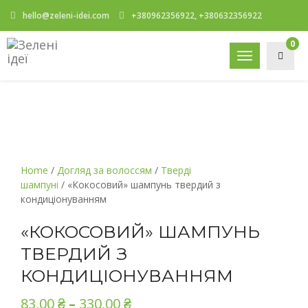
hello@zeleni-idei.com
+380962356922, +380632356922
0
Toggle
navigation
Home
/
Догляд за волоссям
/
Тверді
шампуні
/ «Кокосовий» шампунь твердий з
кондиціонуванням
«КОКОСОВИЙ» ШАМПУНЬ
ТВЕРДИЙ З
КОНДИЦІОНУВАННЯМ
83,00
₴
–
330,00
₴