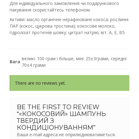
Для індивідуального замовлення чи подарункового
пакування скористайтесь телефоном.
Активи: масло органічне нерафіноване кокоса; рослинні
ПАР (кокос, цукрова тростина); кокосове молоко,
гідролізат протеїнів шовку; цитрат натрію; віт. А, Е, В5.
великі: 100 грам і більше, міні: 25±3грами, середні:
Вага
70±4 грами
There are no reviews yet.
BE THE FIRST TO REVIEW
“«КОКОСОВИЙ» ШАМПУНЬ
ТВЕРДИЙ З
КОНДИЦІОНУВАННЯМ”
Ваша e-mail адреса не оприлюднюватиметься.